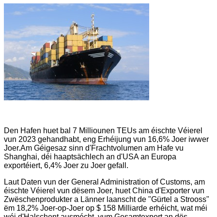
Den Hafen huet bal 7 Milliounen TEUs am éischte Véierel
vun 2023 gehandhabt, eng Erhéijung vun 16,6% Joer iwwer
Joer.Am Géigesaz sinn d'Frachtvolumen am Hafe vu
Shanghai, déi haaptsächlech an d'USA an Europa
exportéiert, 6,4% Joer zu Joer gefall.
Laut Daten vun der General Administration of Customs, am
éischte Véierel vun dësem Joer, huet China d'Exporter vun
Zwëschenprodukter a Länner laanscht de "Gürtel a Strooss"
ëm 18,2% Joer-op-Joer op $ 158 Milliarde erhéicht, wat méi
wéi d'Halschent ausmécht. vum Gesamtexport an dës