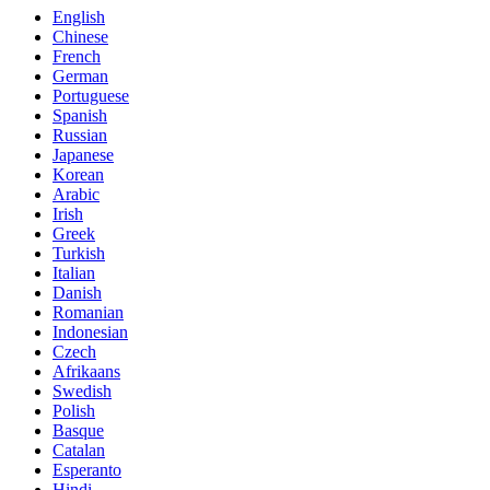
English
Chinese
French
German
Portuguese
Spanish
Russian
Japanese
Korean
Arabic
Irish
Greek
Turkish
Italian
Danish
Romanian
Indonesian
Czech
Afrikaans
Swedish
Polish
Basque
Catalan
Esperanto
Hindi