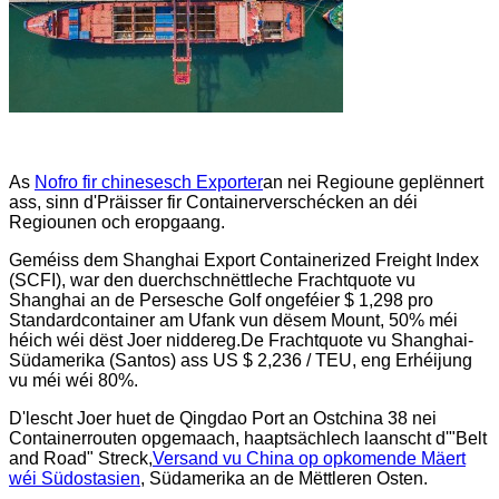
As
Nofro fir chinesesch Exporter
an nei Regioune geplënnert
ass, sinn d'Präisser fir Containerverschécken an déi
Regiounen och eropgaang.
Geméiss dem Shanghai Export Containerized Freight Index
(SCFI), war den duerchschnëttleche Frachtquote vu
Shanghai an de Persesche Golf ongeféier $ 1,298 pro
Standardcontainer am Ufank vun dësem Mount, 50% méi
héich wéi dëst Joer niddereg.De Frachtquote vu Shanghai-
Südamerika (Santos) ass US $ 2,236 / TEU, eng Erhéijung
vu méi wéi 80%.
D'lescht Joer huet de Qingdao Port an Ostchina 38 nei
Containerrouten opgemaach, haaptsächlech laanscht d'"Belt
and Road" Streck,
Versand vu China op opkomende Mäert
wéi Südostasien
, Südamerika an de Mëttleren Osten.