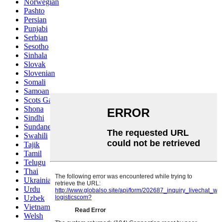
Norwegian
Pashto
Persian
Punjabi
Serbian
Sesotho
Sinhala
Slovak
Slovenian
Somali
Samoan
Scots Gaelic
Shona
Sindhi
Sundanese
Swahili
Tajik
Tamil
Telugu
Thai
Ukrainian
Urdu
Uzbek
Vietnamese
Welsh