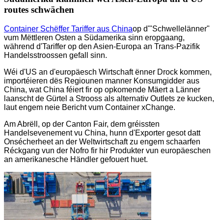
routes schwächen
Container Schëffer Tariffer aus China
op d'"Schwellelänner"
vum Mëttleren Osten a Südamerika sinn eropgaang,
während d'Tariffer op den Asien-Europa an Trans-Pazifik
Handelsstroossen gefall sinn.
Wéi d'US an d'europäesch Wirtschaft ënner Drock kommen,
importéieren dës Regiounen manner Konsumgidder aus
China, wat China féiert fir op opkomende Mäert a Länner
laanscht de Gürtel a Strooss als alternativ Outlets ze kucken,
laut engem neie Bericht vum Container xChange.
Am Abrëll, op der Canton Fair, dem gréissten
Handelsevenement vu China, hunn d'Exporter gesot datt
Onsécherheet an der Weltwirtschaft zu engem schaarfen
Réckgang vun der Nofro fir hir Produkter vun europäeschen
an amerikanesche Händler gefouert huet.