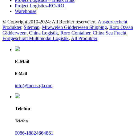
Project Logistics – Break Bulk
Project Logistics-RO-RO
Warehouse
© Copyright 2010-2024: All Rechter reservéiert.
Ausgezeechent
Produkter
,
Sitemap
,
Miwwelen Gidderween Shipping
,
Roro Ozean
Gidderween
,
China Logistik
,
Roro Container
,
China Sea Fracht
,
Fortgeschratt Multimodal Logistik
,
All Produkter
E-Mail
E-Mail
info@focus-gl.com
Telefon
Telefon
0086-18824664861