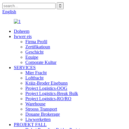
English
Doheem
Iwwer eis
Firma Profil
Zertifikatioun
Geschicht
Equipe
Corporate Kultur
SERVICES
Mier Fracht
Loftfracht
Kräiz-Broder Eisebunn
Project Logistics-OOG
Project Logistics-Break Bulk
Project Logistics-RO/RO
Warehouse
Strooss Transport
Douane Brokerage
Liwwerketten
PROJEKT FALL