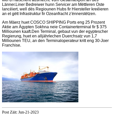
Länner.Liner Bedreiwer hunn Servicer am Mëttleren Oste
lancéiert, well dës Regiounen Hubs fir Hiersteller kreéieren
an et gëtt Infrastruktur fir Ozeanfracht z'ënnerstëtzen.
Am Mäerz huet COSCO SHIPPING Ports eng 25 Prozent
Aktie am Ägypten Sokhna neie Containerterminal fir $ 375
Milliounen kaaft.Den Terminal, gebaut vun der egyptescher
Regierung, huet en alljährlechen Duerchsatz vun 1,7
Milliounen TEU, an den Terminaloperateur kritt eng 30-Joer
Franchise.
Post Zäit: Jun-21-2023