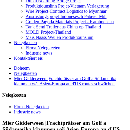
Dubai Boarding Bridge Projet
Produktiounslinn Projet-Vietnam Verlagerung
Wire Project-Contract Logistics to Myanmar
Ausrüstungsprojet-Indonesesch Pabeier Mill
Golden Pagoda Materials Project - Kambodscha
Tank Semi Trailer aus China op Thailand
MOLD Project-Thailand
Mais Naass Wëllen Produktiounslinn
Neiegkeeten
Firma Neiegkeeten
Industrie news
Kontaktéiert eis
Doheem
Neiegkeeten
Mier Gidderween |Frachtpräisser am Golf a Südamerika
klammen wéi Asien-Europa an d'US routes schwächen
Neiegkeeten
Firma Neiegkeeten
Industrie news
Mier Gidderween |Frachtpräisser am Golf a
Südamerika klammen wéi Asien-Europa an d'US