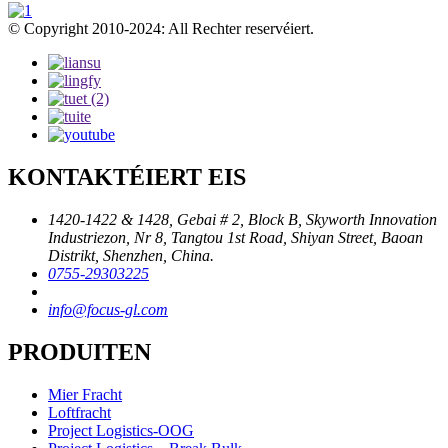
© Copyright 2010-2024: All Rechter reservéiert.
KONTAKTÉIERT EIS
1420-1422 & 1428, Gebai # 2, Block B, Skyworth Innovation
Industriezon, Nr 8, Tangtou 1st Road, Shiyan Street, Baoan
Distrikt, Shenzhen, China.
0755-29303225
info@focus-gl.com
PRODUITEN
Mier Fracht
Loftfracht
Project Logistics-OOG